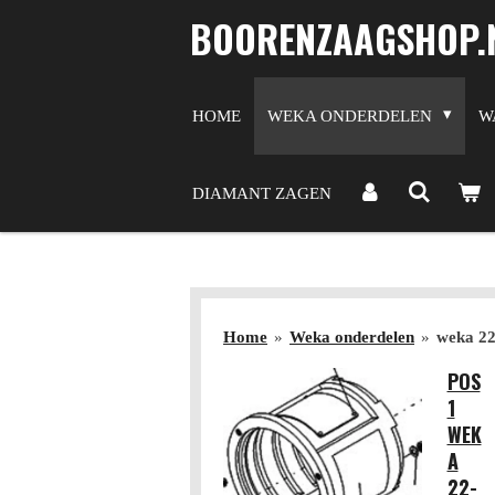
BOORENZAAGSHOP.
Ga
direct
naar
de
HOME
WEKA ONDERDELEN
W
hoofdinhoud
DIAMANT ZAGEN
Home
»
Weka onderdelen
»
weka 22
POS
1
WEK
A
22-