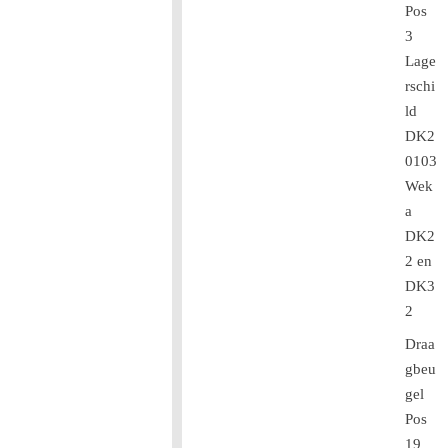
Pos
3
Lage
rschi
ld
DK2
0103
Wek
a
DK2
2 en
DK3
2
Draa
gbeu
gel
Pos
19