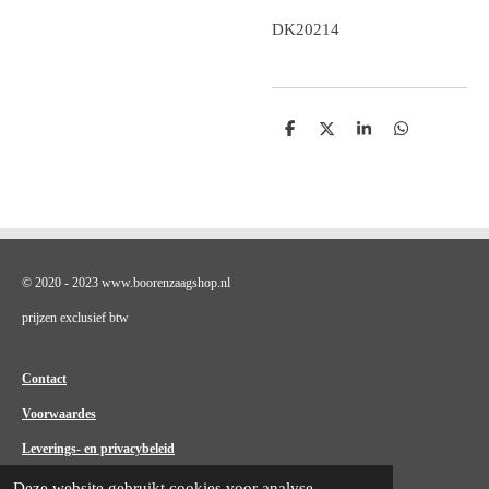
DK20214
D
D
S
D
e
e
h
e
l
e
a
l
e
l
r
e
n
e
n
© 2020 - 2023 www.boorenzaagshop.nl
prijzen exclusief btw
Contact
Voorwaardes
Leverings- en privacybeleid
Deze website gebruikt cookies voor analyse-