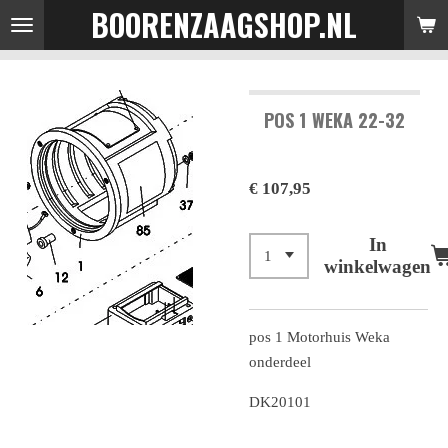
BOORENZAAGSHOP.NL
Ga
direct
naar
de
POS 1 WEKA 22-32
hoofdinhoud
€ 107,95
In
winkelwagen
pos 1 Motorhuis Weka
onderdeel
DK20101