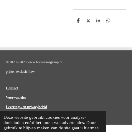
D
D
S
D
e
e
h
e
l
e
a
l
e
l
r
e
n
e
n
© 2020 - 2023 www.boorenzaagshop.nl
prijzen exclusief btw
Contact
Voorwaardes
Leverings- en privacybeleid
Deze website gebruikt cookies voor analyse-
doeleinden en/of het tonen van advertenties. Door
gebruik te blijven maken van de site gaat u hiermee