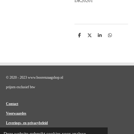
DK20201
D
D
S
D
e
e
h
e
l
e
a
l
e
l
r
e
n
e
n
© 2020 - 2023 www.boorenzaagshop.nl
prijzen exclusief btw
Contact
Voorwaardes
Leverings- en privacybeleid
Deze website gebruikt cookies voor analyse-