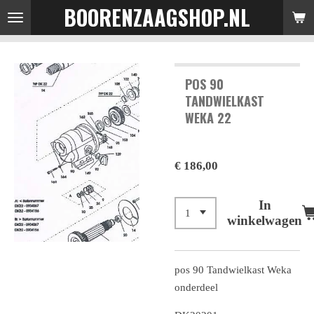
BOORENZAAGSHOP.NL
Ga
direct
naar
de
POS 90
hoofdinhoud
TANDWIELKAST
WEKA 22
€ 186,00
In
winkelwagen
pos 90 Tandwielkast Weka
onderdeel