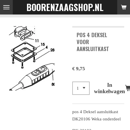
BOORENZAAGSHOP.NL
Ga
direct
naar
de
POS 4 DEKSEL
hoofdinhoud
VOOR
AANSLUITKAST
€ 9,75
In
winkelwagen
pos 4 Deksel aansluitkast
DK20106 Weka onderdeel