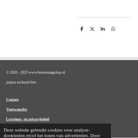
D
D
S
D
e
e
h
e
l
e
a
l
e
l
r
e
n
e
n
© 2020 - 2023 www.boorenzaagshop.nl
prijzen exclusief btw
Contact
Voorwaardes
Leverings- en privacybeleid
Deze website gebruikt cookies voor analyse-
doeleinden en/of het tonen van advertenties. Door