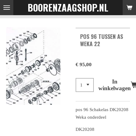
BOORENZAAGSHOP.NL
Ga
direct
naar
de
POS 96 TUSSEN AS
hoofdinhoud
WEKA 22
€ 95,00
In
winkelwagen
pos 96 Schakelas DK20208
Weka onderdeel
DK20208