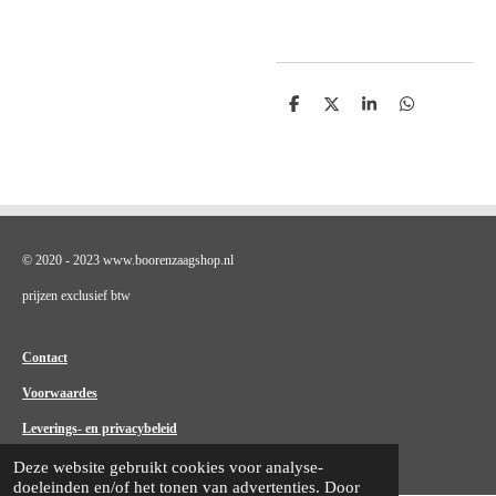
D
D
S
D
e
e
h
e
l
e
a
l
e
l
r
e
n
e
n
© 2020 - 2023 www.boorenzaagshop.nl
prijzen exclusief btw
Contact
Voorwaardes
Leverings- en privacybeleid
Deze website gebruikt cookies voor analyse-
doeleinden en/of het tonen van advertenties. Door