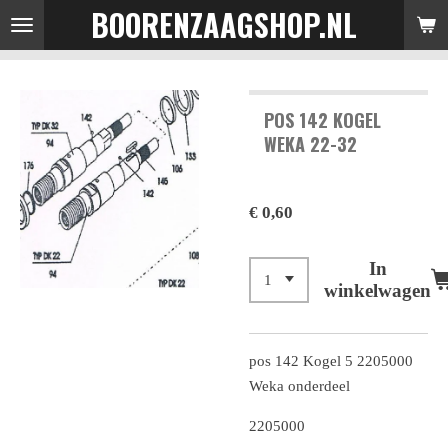
BOORENZAAGSHOP.NL
Ga
direct
naar
de
POS 142 KOGEL
hoofdinhoud
WEKA 22-32
€ 0,60
In
winkelwagen
pos 142 Kogel 5 2205000
Weka onderdeel
2205000