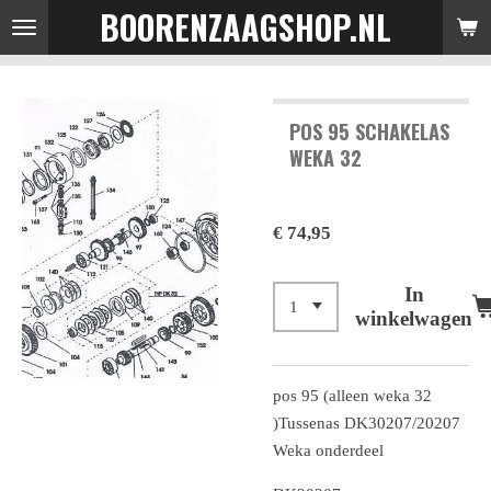
BOORENZAAGSHOP.NL
Ga
direct
naar
de
POS 95 SCHAKELAS
hoofdinhoud
WEKA 32
€ 74,95
In
winkelwagen
pos 95 (alleen weka 32
)Tussenas DK30207/20207
Weka onderdeel