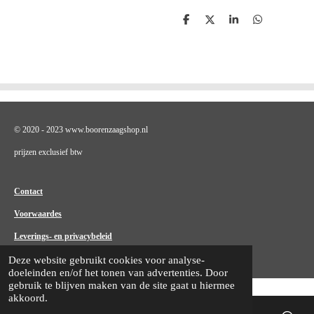
D
D
S
D
e
e
h
e
l
e
a
l
e
l
r
e
n
e
n
© 2020 - 2023 www.boorenzaagshop.nl
prijzen exclusief btw
Contact
Voorwaardes
Leverings- en privacybeleid
Deze website gebruikt cookies voor analyse-
doeleinden en/of het tonen van advertenties. Door
gebruik te blijven maken van de site gaat u hiermee
akkoord.