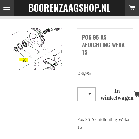
BOORENZAAGSHOP.NL
Ga
direct
naar
de
POS 95 AS
hoofdinhoud
AFDICHTING WEKA
15
€ 6,95
In
winkelwagen
Pos 95 As afdichting Weka
15