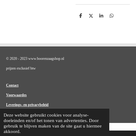
D
D
S
D
e
e
h
e
l
e
a
l
e
l
r
e
n
e
n
© 2020 - 2023 www.boorenzaagshop.nl
prijzen exclusief btw
Contact
Voorwaardes
Leverings- en privacybeleid
Deze website gebruikt cookies voor analyse-
doeleinden en/of het tonen van advertenties. Door
gebruik te blijven maken van de site gaat u hiermee
akkoord.