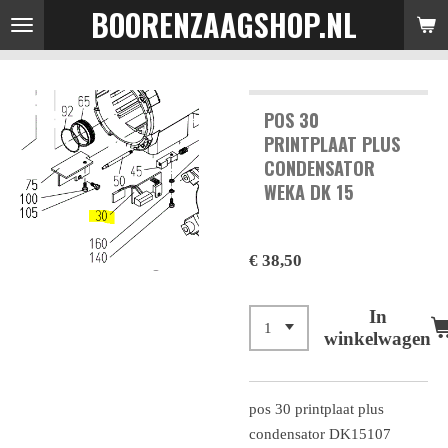
BOORENZAAGSHOP.NL
Ga
direct
naar
de
POS 30
hoofdinhoud
PRINTPLAAT PLUS
CONDENSATOR
WEKA DK 15
€ 38,50
In
winkelwagen
pos 30 printplaat plus
condensator DK15107