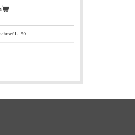
n
schroef L= 50