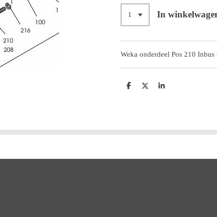
In winkelwage
Weka onderdeel Pos 210 Inbus 
D
D
S
e
e
h
l
e
a
e
l
r
n
e