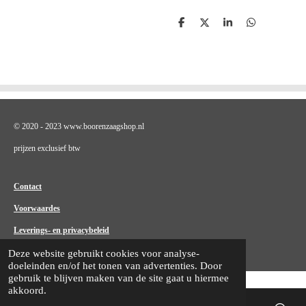
D
D
S
D
e
e
h
e
l
e
a
l
e
l
r
e
n
e
n
© 2020 - 2023 www.boorenzaagshop.nl
prijzen exclusief btw
Contact
Voorwaardes
Leverings- en privacybeleid
Deze website gebruikt cookies voor analyse-
doeleinden en/of het tonen van advertenties. Door
gebruik te blijven maken van de site gaat u hiermee
akkoord.