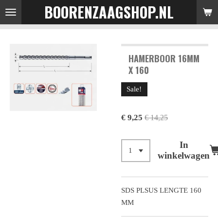
BOORENZAAGSHOP.NL
Ga
direct
naar
de
HAMERBOOR 16MM
hoofdinhoud
X 160
Sale!
€ 9,25
€ 14,25
In
winkelwagen
SDS PLSUS LENGTE 160
MM