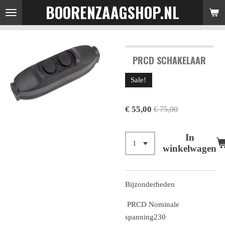
BOORENZAAGSHOP.NL
Ga
direct
naar
de
PRCD SCHAKELAAR
hoofdinhoud
Sale!
€ 55,00
€ 75,00
In
winkelwagen
Bijzonderheden
PRCD Nominale
spanning230