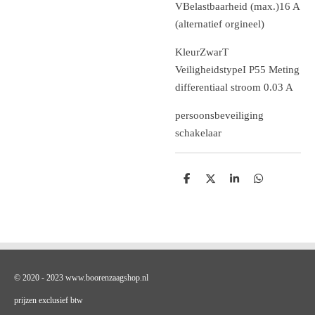
VBelastbaarheid (max.)16 A
(alternatief orgineel)
KleurZwarT
VeiligheidstypeI P55 Meting
differentiaal stroom 0.03 A
persoonsbeveiliging
schakelaar
D
D
S
D
e
e
h
e
l
e
a
l
e
l
r
e
n
e
n
© 2020 - 2023 www.boorenzaagshop.nl
prijzen exclusief btw