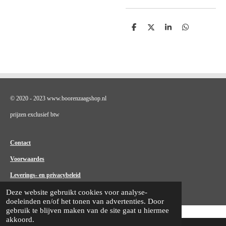
D
D
S
D
e
e
h
e
l
e
a
l
e
l
r
e
n
e
n
© 2020 - 2023 www.boorenzaagshop.nl
prijzen exclusief btw
Contact
Voorwaardes
Leverings- en privacybeleid
Deze website gebruikt cookies voor analyse-
doeleinden en/of het tonen van advertenties. Door
gebruik te blijven maken van de site gaat u hiermee
akkoord.