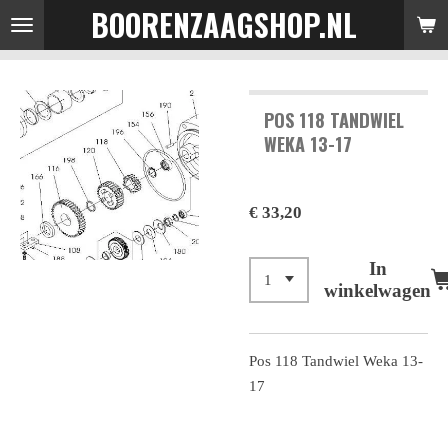
BOORENZAAGSHOP.NL
Ga
direct
naar
de
POS 118 TANDWIEL
hoofdinhoud
WEKA 13-17
€ 33,20
In
winkelwagen
Pos 118 Tandwiel Weka 13-
17