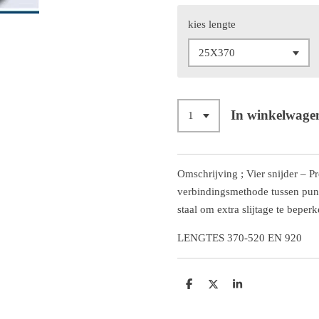
kies lengte
In winkelwage
Omschrijving ; Vier snijder – 
verbindingsmethode tussen punt
staal om extra slijtage te beperk
LENGTES 370-520 EN 920
D
D
S
e
e
h
l
e
a