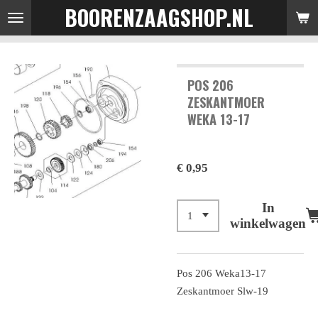
BOORENZAAGSHOP.NL
Ga
direct
naar
de
POS 206
hoofdinhoud
ZESKANTMOER
WEKA 13-17
€ 0,95
In
winkelwagen
Pos 206 Weka13-17
Zeskantmoer Slw-19