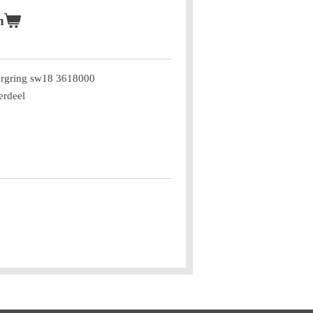
n
orgring sw18 3618000
erdeel