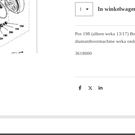
In winkelwage
Pos 198 (alleen weka 13/17) B
diamantboormachine weka ond
3618000
D
D
S
e
e
h
l
e
a
e
l
r
n
e