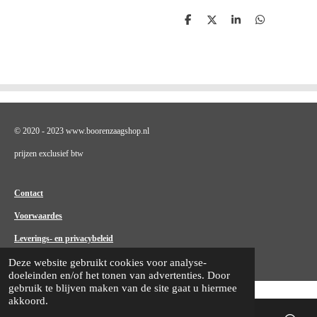
D
D
S
D
e
e
h
e
l
e
a
l
e
l
r
e
n
e
n
© 2020 - 2023 www.boorenzaagshop.nl
prijzen exclusief btw
Contact
Voorwaardes
Leverings- en privacybeleid
Deze website gebruikt cookies voor analyse-
doeleinden en/of het tonen van advertenties. Door
gebruik te blijven maken van de site gaat u hiermee
akkoord.