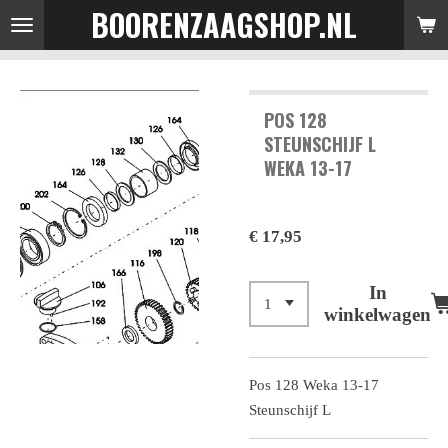
BOORENZAAGSHOP.NL
Ga
direct
naar
de
POS 128
hoofdinhoud
STEUNSCHIJF L
WEKA 13-17
€ 17,95
In
winkelwagen
Pos 128 Weka 13-17
Steunschijf L