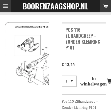
BOORENZAAGSHOP.NL
Ga
direct
naar
de
POS 116
hoofdinhoud
ZIJHANDGREEP -
ZONDER KLEMRING
P101
€ 12,75
In
winkelwagen
Pos 116 Zijhandgreep -
Zonder klemring P101