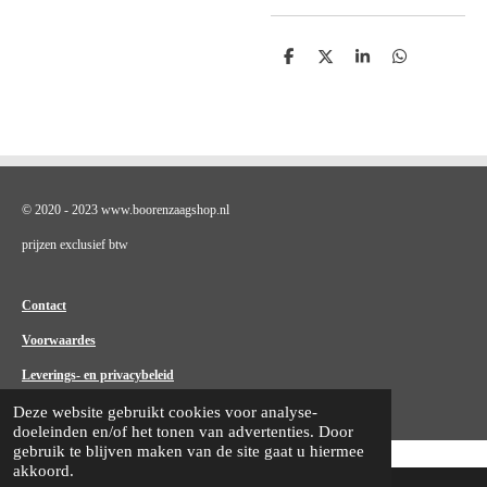
D
D
S
D
e
e
h
e
l
e
a
l
e
l
r
e
n
e
n
© 2020 - 2023 www.boorenzaagshop.nl
prijzen exclusief btw
Contact
Voorwaardes
Leverings- en privacybeleid
Deze website gebruikt cookies voor analyse-
doeleinden en/of het tonen van advertenties. Door
gebruik te blijven maken van de site gaat u hiermee
akkoord.